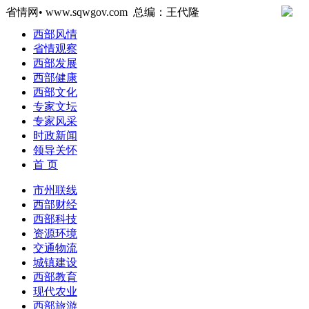
省情网• www.sqwgov.com 总编：王代隆
西部风情
省情观察
西部发展
西部健康
西部文化
专家文坛
专家风采
时政新闻
领导关怀
首 页
市州联线
西部财经
西部科技
资源环境
交通物流
城镇建设
西部教育
现代农业
西部旅游