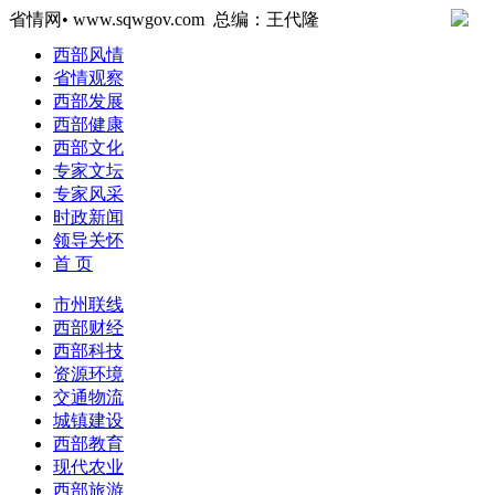
省情网• www.sqwgov.com 总编：王代隆
西部风情
省情观察
西部发展
西部健康
西部文化
专家文坛
专家风采
时政新闻
领导关怀
首 页
市州联线
西部财经
西部科技
资源环境
交通物流
城镇建设
西部教育
现代农业
西部旅游