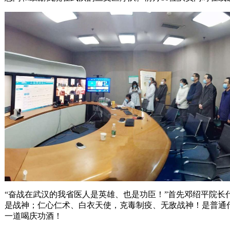
“奋战在武汉的我省医人是英雄、也是功臣！”首先邓绍平院
是战神；仁心仁术、白衣天使，克毒制疫、无敌战神！是普通
一道喝庆功酒！